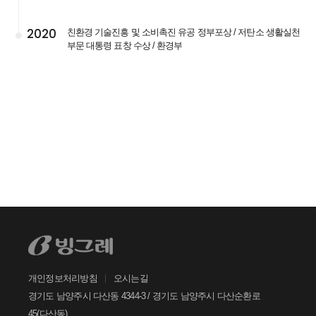
자주 묻는 질문에서 먼저 확인하세요.
2020
친환경 기술진흥 및 소비촉진 유공 정부포상 / 저탄소 생활실천
부문 대통령 표창 수상 / 환경부
빙그레
안녕하세요. 고객님
궁금한 내용은 아래의 버튼을 선택해
주세요.
찾으시는 정보가 없으신가요?
아래의 1:1문의하기 버튼을 선택하여
온라인 접수 주시면, 빠르게 답변드리
겠습니다.
개인정보처리방침
오시는길
1:1
문의하기
경기도 남양주시 다산동 4344-3 / 경기도 남양주시 다산순환로
45(다산동)