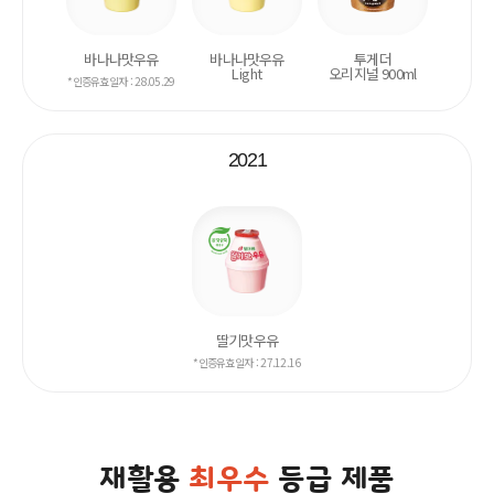
바나나맛우유
바나나맛우유
투게더
Light
오리지널 900
ml
*인증유효일자 : 28.05.29
2021
딸기맛우유
*인증유효일자 : 27.12.16
재활용
최우수
등급 제품