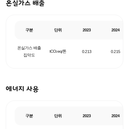
온실가스 배출
구분
단위
2023
2024
온실가스 배출
tCO
eq/톤
0.213
0.215
2
집약도
에너지 사용
구분
단위
2023
2024