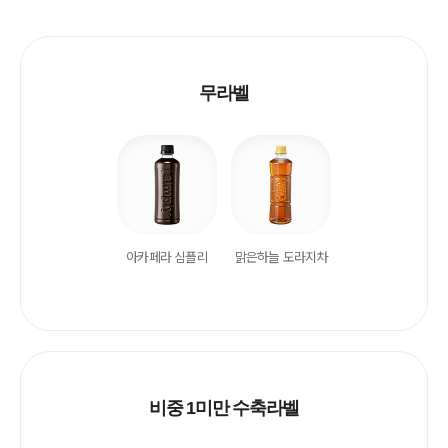
무라벨
아카페라 심플리
맑은하늘 도라지차
비중 1미만 수축라벨