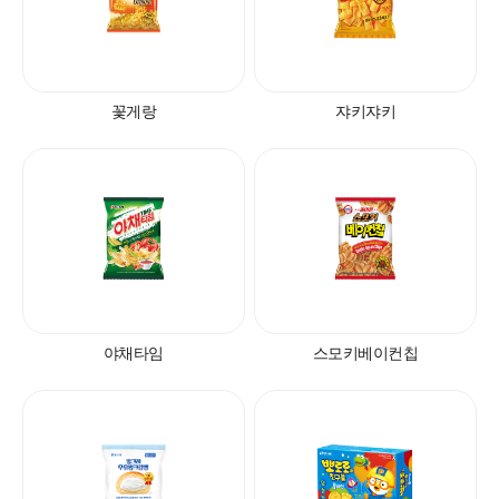
꽃게랑
쟈키쟈키
야채타임
스모키베이컨칩