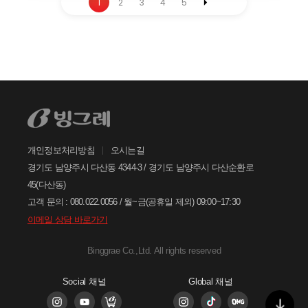
1
2
3
4
5
안녕하세요. 고객님
궁금한 내용은 아래의 버튼을 선택해
주세요.
찾으시는 정보가 없으신가요?
아래의 1:1문의하기 버튼을 선택하여
온라인 접수 주시면, 빠르게 답변드리
겠습니다.
개인정보처리방침
오시는길
1:1
문의하기
경기도 남양주시 다산동 4344-3 / 경기도 남양주시 다산순환로
45(다산동)
고객 문의 : 080.022.0056 / 월~금(공휴일 제외) 09:00~17:30
이메일 상담 바로가기
Binggrae Co.,Ltd. All rights reserved
Social 채널
Global 채널