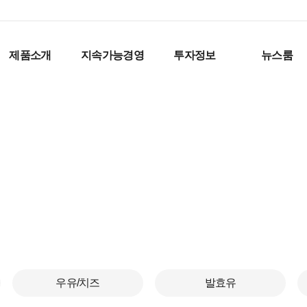
제품소개
지속가능경영
투자정보
뉴스룸
우유/치즈
발효유