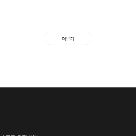
더보기
안녕
궁금
찾으
아래
온라