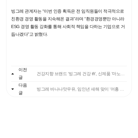
빙그레 관계자는 “이번 인증 획득은 전 임직원들이 적극적으로
친환경 경영 활동을 지속해온 결과”라며 “환경경영뿐만 아니라
ESG 경영 활동 강화를 통해 사회적 책임을 다하는 기업으로 거
듭나겠다”고 밝혔다.
자주 묻는 질문에서 먼저 확인하세요.
이전
건강지향 브랜드 ‘빙그레 건강 tft’, 신제품 ‘마노플랜 눈 건강’ 출시
글
다음
빙그레
빙그레 바나나맛우유, 임인년 새해 맞이 ‘어흥 에디션’ 출시
글
안녕하세요. 고객님
궁금한 내용은 아래의 버튼을 선택해
주세요.