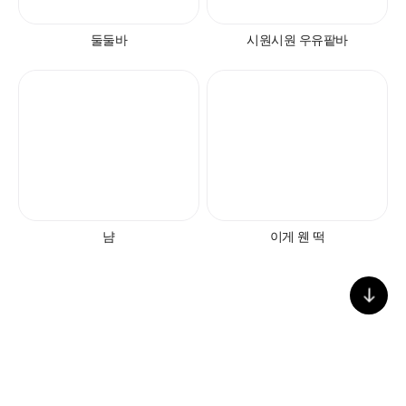
아래의 1:1문의하기 버튼을 선택하여
온라인 접수 주시면, 빠르게 답변드리
둘둘바
시원시원 우유팥바
겠습니다.
1:1
문의하기
냠
이게 웬 떡
처음으로