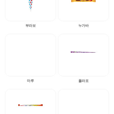
부라보
누가바
마루
폴라포