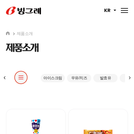
KR
제품소개
제품소개
아이스크림
우유/치즈
발효유
커