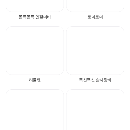
쫀득쫀득 인절미바
토마토마
자주 묻는 질문에서 먼저 확인하세요.
빙그레
리틀텐
폭신폭신 솜사탕바
안녕하세요. 고객님
궁금한 내용은 아래의 버튼을 선택해
주세요.
찾으시는 정보가 없으신가요?