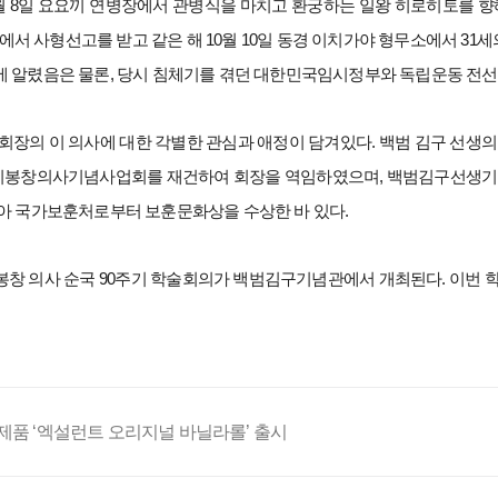
 1월 8일 요요끼 연병장에서 관병식을 마치고 환궁하는 일왕 히로히토를 
에서 사형선고를 받고 같은 해 10월 10일 동경 이치가야 형무소에서 31
 알렸음은 물론, 당시 침체기를 겪던 대한민국임시정부와 독립운동 전선
회장의 이 의사에 대한 각별한 관심과 애정이 담겨있다. 백범 김구 선생의
 이봉창의사기념사업회를 재건하여 회장을 역임하였으며, 백범김구선생기
아 국가보훈처로부터 보훈문화상을 수상한 바 있다.
봉창 의사 순국 90주기 학술회의가 백범김구기념관에서 개최된다. 이번 학
 신제품 ‘엑설런트 오리지널 바닐라롤’ 출시