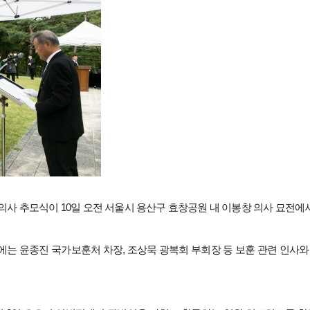
의사 추모식이 10일 오전 서울시 용산구 효창공원 내 이봉창 의사 묘전에
는 윤종진 국가보훈처 차장, 조상묵 광복회 부회장 등 보훈 관련 인사와