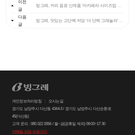
이전
빙그레, 커피 음료 신제품 ‘아카페라 사이즈업 디카페인 아메리카노’ 출시
글
다음
빙그레
빙그레, 맛있는 고단백 저당 ‘더:단백 그래놀라’ 신제품 출시
글
안녕하세요. 고객님
궁금한 내용은 아래의 버튼을 선택해
주세요.
찾으시는 정보가 없으신가요?
아래의 1:1문의하기 버튼을 선택하여
온라인 접수 주시면, 빠르게 답변드리
겠습니다.
개인정보처리방침
오시는길
1:1
문의하기
경기도 남양주시 다산동 4344-3 / 경기도 남양주시 다산순환로
45(다산동)
고객 문의 : 080.022.0056 / 월~금(공휴일 제외) 09:00~17:30
이메일 상담 바로가기