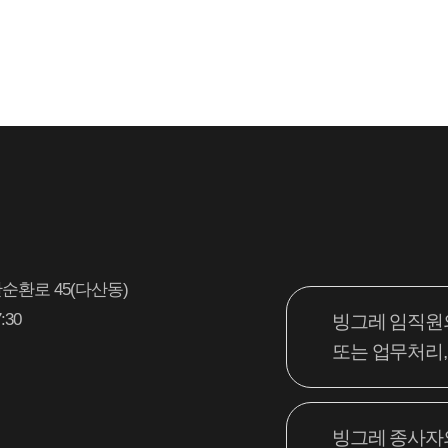
안녕
궁금
찾으
아래
온라
다.
산순환로 45(다산동)
:30
빙그레 임직원
1:1
또는 업무처리,
빙그레 종사자