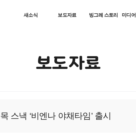
새소식
보도자료
빙그레 스토리
미디어
보도자료
목 스낵 ‘비엔나 야채타임’ 출시