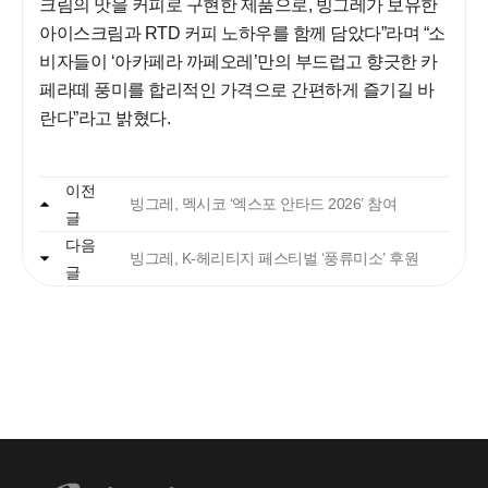
크림의 맛을 커피로 구현한 제품으로, 빙그레가 보유한
아이스크림과 RTD 커피 노하우를 함께 담았다”라며 “소
비자들이 ‘아카페라 까페오레’만의 부드럽고 향긋한 카
페라떼 풍미를 합리적인 가격으로 간편하게 즐기길 바
란다”라고 밝혔다.
자주 묻는 질문에서 먼저 확인하세요.
이전
빙그레, 멕시코 ‘엑스포 안타드 2026’ 참여
글
다음
빙그레
빙그레, K-헤리티지 페스티벌 ‘풍류미소’ 후원
글
안녕하세요. 고객님
궁금한 내용은 아래의 버튼을 선택해
주세요.
찾으시는 정보가 없으신가요?
아래의 1:1문의하기 버튼을 선택하여
온라인 접수 주시면, 빠르게 답변드리