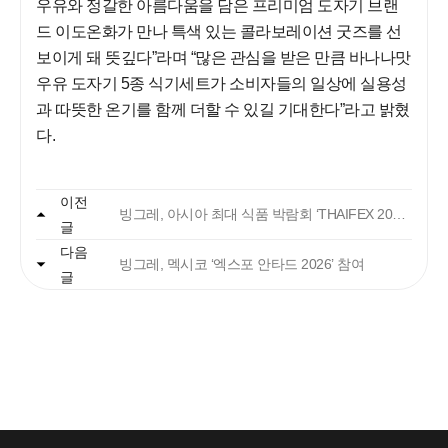
우유와 정갈한 아름다움을 담은 프리미엄 도자기 브랜
드 이도온화가 만나 특색 있는 콜라보레이션 굿즈를 선
보이게 돼 뜻깊다”라며 “많은 관심을 받은 만큼 바나나맛
우유 도자기 5종 식기세트가 소비자들의 일상에 실용성
과 따뜻한 온기를 함께 더할 수 있길 기대한다”라고 밝혔
다.
자주 묻는 질문에서 먼저 확인하세요.
이전
빙그레, 아시아 최대 식품 박람회 ‘THAIFEX 2026’ 참여
글
다음
빙그레
빙그레, 멕시코 ‘엑스포 안타드 2026’ 참여
글
안녕하세요. 고객님
궁금한 내용은 아래의 버튼을 선택해
주세요.
찾으시는 정보가 없으신가요?
아래의 1:1문의하기 버튼을 선택하여