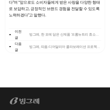
다”며 “앞으로도 소비자들에게 받은 사랑을 다양한 형태
로 보답하고, 긍정적인 브랜드 경험을 전달할 수 있도록
노력하겠다”고 말했다.
자주 묻는 질문에서 먼저 확인하세요.
이전
빙그레, 한 포에 담은 신제품 ‘프롬뉴트리 효소와 식이섬유 플러스 알파CD’ 출시
글
다음
빙그레
빙그레, 따옴-디어달리아 콜라보레이션 프로젝트 진행
글
안녕하세요. 고객님
궁금한 내용은 아래의 버튼을 선택해
주세요.
찾으시는 정보가 없으신가요?
아래의 1:1문의하기 버튼을 선택하여
온라인 접수 주시면, 빠르게 답변드리
겠습니다.