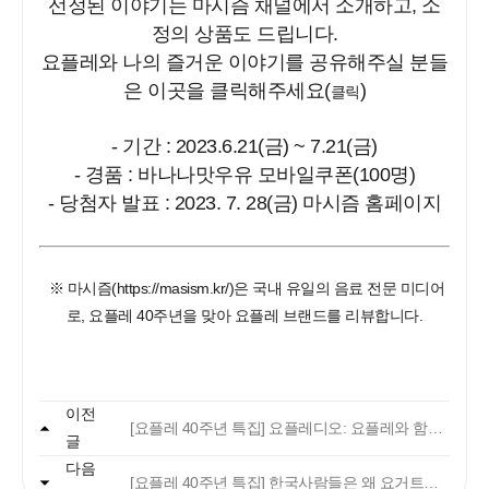
선정된 이야기는 마시즘 채널에서 소개하고, 소
정의 상품도 드립니다.
요플레와 나의 즐거운 이야기를 공유해주실 분들
은 이곳을 클릭해주세요(
)
클릭
- 기간 : 2023.6.21(금) ~ 7.21(금)
- 경품 : 바나나맛우유 모바일쿠폰(100명)
- 당첨자 발표 : 2023. 7. 28(금) 마시즘 홈페이지
※ 마시즘(
https://masism.kr/
)은 국내 유일의 음료 전문 미디어
로, 요플레 40주년을 맞아 요플레 브랜드를 리뷰합니다.
자주 묻는 질문에서 먼저 확인하세요.
이전
[요플레 40주년 특집] 요플레디오: 요플레와 함께한 시간들
글
다음
빙그레
[요플레 40주년 특집] 한국사람들은 왜 요거트를 요플레라고 부를까?