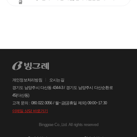
글
안녕하세요. 고객님
궁금한 내용은 아래의 버튼을 선택해
주세요.
찾으시는 정보가 없으신가요?
아래의 1:1문의하기 버튼을 선택하여
온라인 접수 주시면, 빠르게 답변드리
겠습니다.
개인정보처리방침
오시는길
1:1
문의하기
경기도 남양주시 다산동 4344-3 / 경기도 남양주시 다산순환로
45(다산동)
고객 문의 : 080.022.0056 / 월~금(공휴일 제외) 09:00~17:30
이메일 상담 바로가기
Binggrae Co.,Ltd. All rights reserved