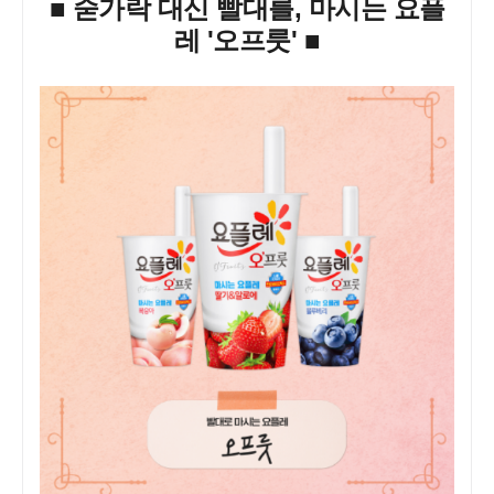
■ 숟가락 대신 빨대를, 마시는 요플
레 '오프룻' ■