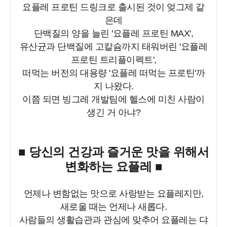
요플레 프로틴 드링크로 출시된 것이 엊그제 같
은데
단백질의 양을 늘린 '요플레 프로틴 MAX',
유산균과 단백질에 고칼슘까지 태워버린 '요플레
프로틴 트리플이펙트',
떠먹는 버전
의 대용량 '요플레 떠먹는 프로틴'까
지 나왔다.
이쯤 되면 빙그레 개발팀에 헬스에 미친 사람이
생긴 거 아냐?
■ 당신의 건강과 즐거운 맛을 위해서
변화하는 요플레 ■
언제나 변함없는 맛으로 사랑받는 요플레지만,
새로울 때는 언제나 새롭다.
사람들의 생활습관과 관심에 맞추어 요플레는 댜