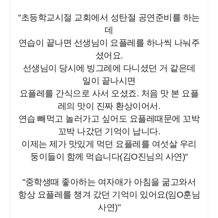
"초등학교시절 교회에서 성탄절 공연준비를 하는
데
연습이 끝나면 선생님이 요플레를 하나씩 나눠주
셨어요.
선생님이 당시에 빙그레에 다니셨던 거 같은데
일이 끝나시면
요플레를 간식으로 사서 오셨죠. 처음 맛 본 요플
레의 맛이 진짜 환상이어서.
연습 빼먹고 놀러가고 싶어도 요플레때문에 꼬박
꼬박 나갔던 기억이 납니다.
이제는 제가 맛있게 먹던 요플레를 여섯살 우리
둥이들이 함께 먹습니다(김O진님의 사연)"
"중학생때 좋아하는 여자애가 아침을 굶고와서
항상 요플레를 챙겨 갔던 기억이 있어요(임O훈님
사연)"