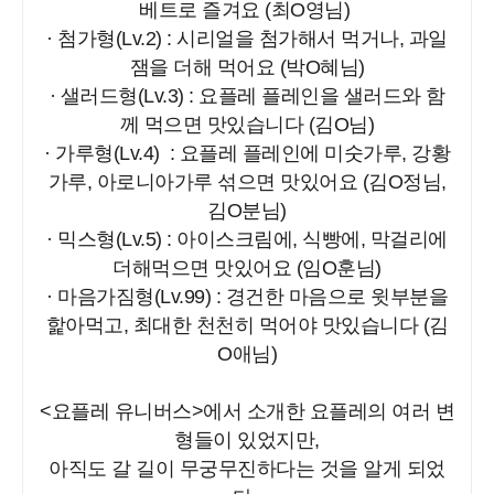
베트로 즐겨요 (최O영님)
· 첨가형(Lv.2) : 시리얼을 첨가해서 먹거나, 과일
잼을 더해 먹어요 (박O혜님)
· 샐러드형(Lv.3) : 요플레 플레인을 샐러드와 함
께 먹으면 맛있습니다 (김O님)
· 가루형(Lv.4) : 요플레 플레인에 미숫가루, 강황
가루, 아로니아가루 섞으면 맛있어요 (김O정님,
김O분님)
· 믹스형(Lv.5) : 아이스크림에, 식빵에, 막걸리에
더해먹으면 맛있어요 (임O훈님)
· 마음가짐형(Lv.99) : 경건한 마음으로 윗부분을
핥아먹고, 최대한 천천히 먹어야 맛있습니다 (김
O애님)
<요플레 유니버스>에서 소개한 요플레의 여러 변
형들이 있었지만,
아직도 갈 길이 무궁무진하다는 것을 알게 되었