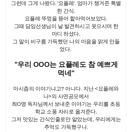
그런데 그게 나왔다. '요플레'. 엄마가 챙겨준 특별
한 간식.
요플레 뚜껑을 뜯어 핥아먹어보았다.
그때 담임선생님이 날 발견하시고 웃으시며 한
마디 하셨다.
그 말이 비구름 가득했던 나의 마음을 맑게 만들
었다.
"우리 OOO는 요플레도 참 예쁘게
먹네"
마시즘의 이야기냐고? 아니다. 지난 <요플레와
나>의 사연공모에서
최O명 독자님께서 보내준 이야기는 우리를 초등
학교 소풍 자리로 옮겨준다.
그저 맛있는 간식인줄로만 알았는데, 우리에게는
추억도 가득했구나.