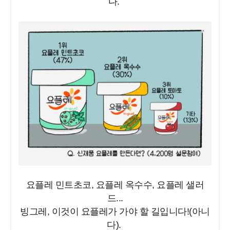
다.
요플레 민트초코, 요플레 옥수수, 요플레 샐러
드...
빙그레, 이것이 요플레가 가야 할 길입니다!(아니
다).