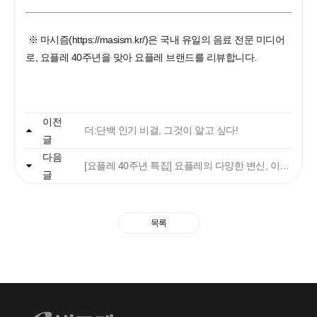
※ 마시즘(
https://masism.kr/
)은 국내 유일의 음료 전문 미디어
로, 요플레 40주년을 맞아 요플레 브랜드를 리뷰합니다.
자주 묻는 질문에서 먼저 확인하세요.
이전
더:단백 인기 비결, 그것이 알고 싶다!
글
다음
빙그레
[요플레 40주년 특집] 요플레의 다양한 변신, 이 제품도 요플레였어?
글
안녕하세요. 고객님
궁금한 내용은 아래의 버튼을 선택해
목록
주세요.
찾으시는 정보가 없으신가요?
아래의 1:1문의하기 버튼을 선택하여
온라인 접수 주시면, 빠르게 답변드리