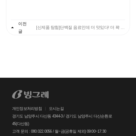
이전
빙그레
[신제품 탐험]단백질 음료인데 더 맛있다! 더 꽉 찼다! 더:단백
글
안녕하세요. 고객님
궁금한 내용은 아래의 버튼을 선택해
주세요.
찾으시는 정보가 없으신가요?
아래의 1:1문의하기 버튼을 선택하여
온라인 접수 주시면, 빠르게 답변드리
겠습니다.
개인정보처리방침
오시는길
1:1
문의하기
경기도 남양주시 다산동 4344-3 / 경기도 남양주시 다산순환로
45(다산동)
고객 문의 : 080.022.0056 / 월~금(공휴일 제외) 09:00~17:30