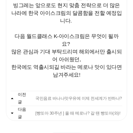
빙그레는 앞으로도 현지 맞춤 전략으로 더 많은
나라에 한국 아이스크림의 달콤함을 전할 예정입
니다.
다음 월드클래스 K-아이스크림은 무엇이 될까
요?
많은 관심과 기대 부탁드리며 해외에서만 출시되
어 아쉬웠던,
한국에도 역출시되길 바라는 메로나 맛이 있다면
남겨주세요!
자주 묻는 질문에서 먼저 확인하세요.
이전
국민음료 바나나맛우유에 이제 전세계가 반하나?
글
다음
빙그레
[빵또아 30주년 ] 올 때 메로나? 갈 땐 빵또아(와)!
글
안녕하세요. 고객님