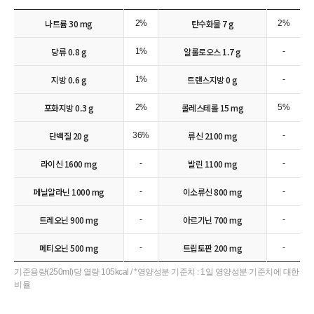
나트륨 30 mg
탄수화물 7 g
2%
2%
당류 0.8 g
알룰로오스 1.7 g
1%
-
지방 0.6 g
트랜스지방 0 g
1%
-
포화지방 0.3 g
콜레스테롤 15 mg
2%
5%
단백질 20 g
류신 2100 mg
36%
-
라이신 1600 mg
발린 1100 mg
-
-
페닐알라닌 1000 mg
이소류신 800 mg
-
-
트레오닌 900 mg
아르기닌 700 mg
-
-
빙그레에서 자주 묻는 질문을 준비했습니다.
원하시는 카테고리 선택시, 해당 페이지로
메티오닌 500 mg
트립토판 200 mg
-
-
연결됩니다.
기준용량(250ml)당 열량 105kcal / *영양성분 기준치 : 1일 영양성분 기준치에 대한
빙그레
비율
아이스크림
우유/치즈