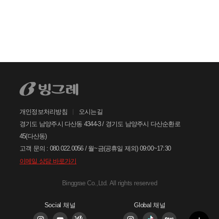
안녕하세요. 고객님
발효유
커피/음료
궁금한 내용은 아래의 버튼을 선택해
주세요.
스낵
기업일반
찾으시는 정보가 없으신가요?
재활용
온라인몰
아래의 1:1문의하기 버튼을 선택하여
온라인 접수 주시면, 빠르게 답변드리
겠습니다.
해외(수출,수입)
기타
개인정보처리방침
오시는길
닫기
1:1
문의하기
경기도 남양주시 다산동 4344-3 / 경기도 남양주시 다산순환로
45(다산동)
고객 문의 : 080.022.0056 / 월~금(공휴일 제외) 09:00~17:30
이메일 상담 바로가기
Binggrae Co.,Ltd. All rights reserved
Social 채널
Global 채널