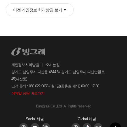
안녕하세요. 고객님
이전 개인정보 처리방침 보기
궁금한 내용은 아래의 버튼을 선택해
주세요.
찾으시는 정보가 없으신가요?
아래의 1:1문의하기 버튼을 선택하여
온라인 접수 주시면, 빠르게 답변드리
겠습니다.
개인정보처리방침
오시는길
1:1
문의하기
경기도 남양주시 다산동 4344-3 / 경기도 남양주시 다산순환로
45(다산동)
고객 문의 : 080.022.0056 / 월~금(공휴일 제외) 09:00~17:30
이메일 상담 바로가기
Binggrae Co.,Ltd. All rights reserved
Social 채널
Global 채널