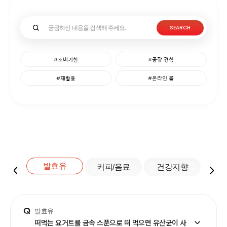
SEARCH
#소비기한
#공장 견학
#재활용
#온라인 몰
발효유
치즈
커피/음료
건강지향
Q
발효유
떠먹는 요거트를 금속 스푼으로 떠 먹으면 유산균이 사