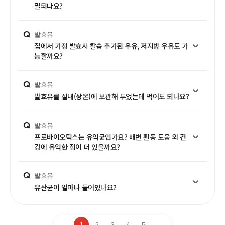
멸되나요?
Q
발효유
집에서 가정 발효시 칼슘 추가된 우유, 저지방 우유도 가
능할까요?
Q
발효유
발효유를 실내(상온)에 보관해 두었는데 먹어도 되나요?
Q
발효유
프로바이오틱스는 유익균인가요? 배변 활동 도움 외 건
강에 유익한 점이 더 있을까요?
Q
발효유
유산균이 얼마나 들어있나요?
1
2
3
4
5